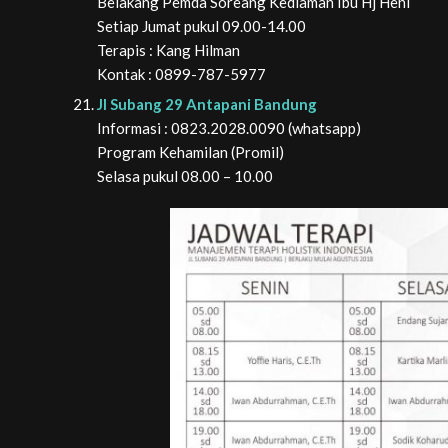
Belakang Pemda Soreang Kediaman Ibu Hj Heni
Setiap Jumat pukul 09.00-14.00
Terapis : Kang Hilman
Kontak : 0899-787-5977
Jl Subang 29 Antapani Bandung
Informasi : 0823.2028.0090 (whatsapp)
Program Kehamilan (Promil)
Selasa pukul 08.00 – 10.00