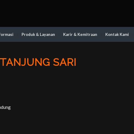
formasi
Produk & Layanan
Karir & Kemitraan
Kontak Kami
 TANJUNG SARI
andung