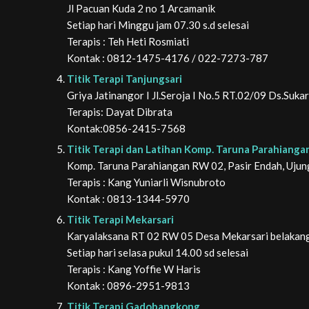
Jl Pacuan Kuda 2 no 1 Arcamanik
Setiap hari Minggu jam 07.30 s.d selesai
Terapis : Teh Heti Rosmiati
Kontak : 0812-1475-4176 / 022-7273-787
Titik Terapi Tanjungsari
Griya Jatinangor I Jl.Seroja I No.5 RT.02/09 Ds.Suk
Terapis: Dayat Dibrata
Kontak:0856-2415-7568
Titik Terapi dan Latihan Komp. Taruna Parahianga
Komp. Taruna Parahiangan RW 02, Pasir Endah, Uju
Terapis : Kang Yuniarli Wisnubroto
Kontak : 0813-1344-5970
Titik Terapi Mekarsari
Karyalaksana RT 02 RW 05 Desa Mekarsari belakang 
Setiap hari selasa pukul 14.00 sd selesai
Terapis : Kang Yoffie W Haris
Kontak : 0896-2951-9813
Titik Terapi Gadobangkong