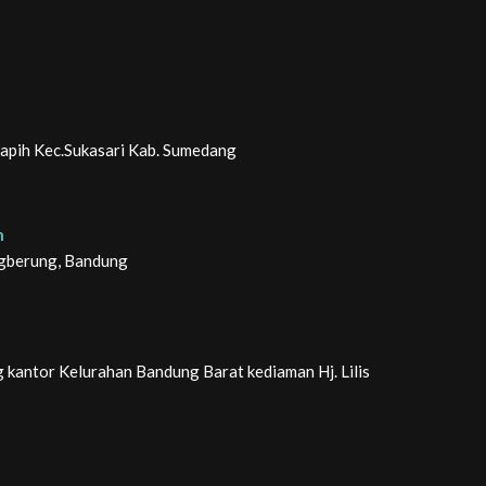
arapih Kec.Sukasari Kab. Sumedang
n
ngberung, Bandung
kantor Kelurahan Bandung Barat kediaman Hj. Lilis