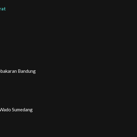
rat
Kebakaran Bandung
k Wado Sumedang