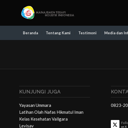
Beranda
Tentang Kami
Testimoni
Media dan In
KUNJUNGI JUGA
KONTA
Yayasan Ummara
0823-20
Latihan Olah Nafas Hikmatul Iman
Kelas Kesehatan Vallgara
Foll
Levisav
on X