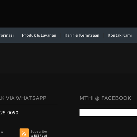
formasi
Produk & Layanan
Karir & Kemitraan
Kontak Kami
K VIA WHATSAPP
MTHI @ FACEBOOK
28-0090
ow
Subscribe
to RSS Feed