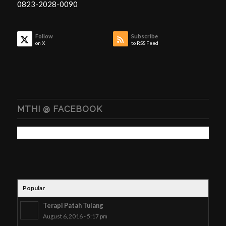
0823-2028-0090
Follow
Subscribe
on X
to RSS Feed
MTHI @ FACEBOOK
Popular
Terapi Patah Tulang
August 6, 2016 - 5:17 pm