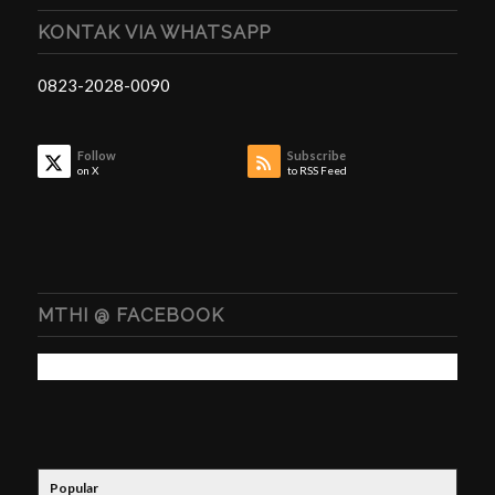
KONTAK VIA WHATSAPP
0823-2028-0090
Follow
Subscribe
on X
to RSS Feed
MTHI @ FACEBOOK
Popular