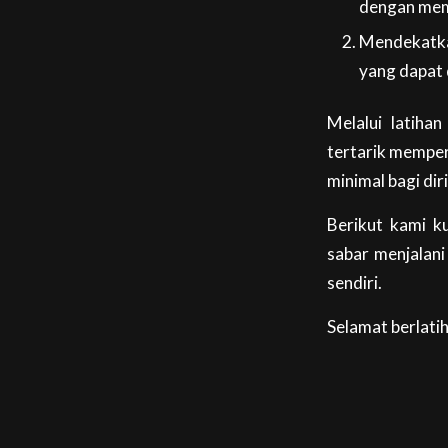
dengan memb
Mendekatka
yang dapat d
Melalui latiha
tertarik memper
minimal bagi dir
Berikut kami k
sabar menjalani
sendiri.
Selamat berlati