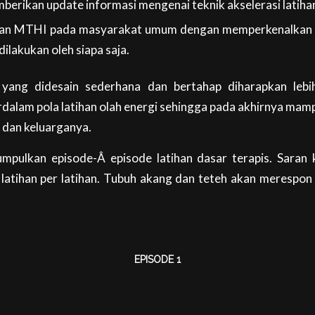
erikan update informasi mengenai teknik akselerasi latihan
n MTHI pada masyarakat umum dengan memperkenalkan po
ilakukan oleh siapa saja.
n yang didesain sederhana dan bertahap diharapkan leb
dalam pola latihan olah energi sehingga pada akhirnya mamp
i dan keluarganya.
umpulkan episode-Â episode latihan dasar terapis. Saran 
 latihan per latihan. Tubuh akang dan teteh akan merespo
h
EPISODE 1