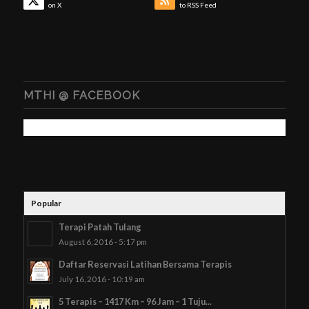
on X
to RSS Feed
MTHI @ FACEBOOK
Popular
Terapi Patah Tulang
August 6, 2016 - 5:17 pm
Daftar Reservasi Latihan Bersama Terapis
July 16, 2016 - 10:19 am
5 Terapis – 1417 Km – 96 Jam – 1 Tuju...