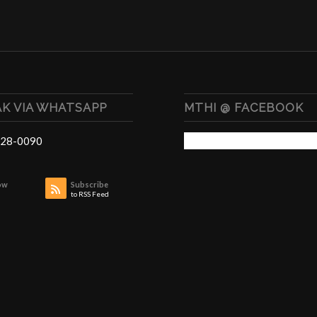
K VIA WHATSAPP
MTHI @ FACEBOOK
28-0090
ow
Subscribe
to RSS Feed