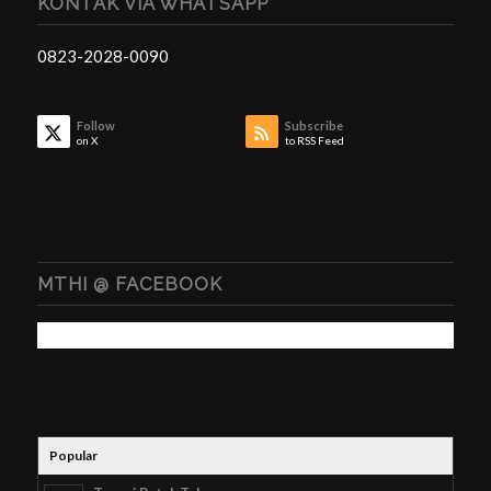
KONTAK VIA WHATSAPP
0823-2028-0090
Follow
Subscribe
on X
to RSS Feed
MTHI @ FACEBOOK
Popular