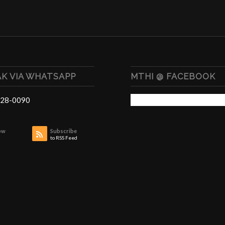
K VIA WHATSAPP
MTHI @ FACEBOOK
28-0090
ow
Subscribe
to RSS Feed