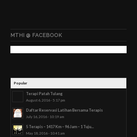
MTHI @ FACEBOOK
Popular
Terapi Patah Tulang
August 6, 2016 - 5:17 pm
Daftar Reservasi Latihan Bersama Terapis
July 16, 2016 - 10:19 am
5 Terapis – 1417 Km – 96 Jam – 1 Tuju...
May 18, 2016 - 10:41 am