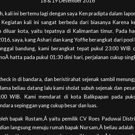
18 & 19 Desember 2016
h, kali ini bertemu lagi dengan saya Ken pradipta dalam lap
 Kegiatan kali ini sangat berbeda dari biasanya Karena k
 diluar kota, yaitu tepatnya di Kalimantan timur. Pada ha
16, saya, kang Ashari dan kang Yoffie berangkat dari pool b
nggal bandung, kami berangkat tepat pukul 23:00 WIB d
oÂ hatta pada pukul 01:30 dini hari, perjalanan cukup sing
heck in di bandara, dan beristirahat sejenak sambil menu
 lama beliau datang lalu kami sholat subuh sejenak dan pe
5:00 WIB. Kami mendarat di kota Balikpapan pada puk
andara sepinggan yang cukup besar dan luas.
oleh bapak Rustam,Â yaitu pemilik CV Roes Paduwai Distri
dian langsung menuju rumah bapak Nursam,Â beliau adalah 