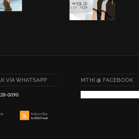
K VIA WHATSAPP
MTHI @ FACEBOOK
28-0090
ow
Subscribe
to RSS Feed