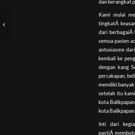
dan berangkat pa
Kami mulai mem
#latepost : Testimoni
tingkatÂ keasa
Dari Pameran Pesona
Kehutanan
dari berbagaiÂ 
semua pasien ad
antusiasme dari
kembali ke pen
dengan kang So
percakapan, bel
memiliki banyak
setelah itu ka
kota Balikpapan
kota Balikpapan
Inti dari keg
pastiÂ membutuh