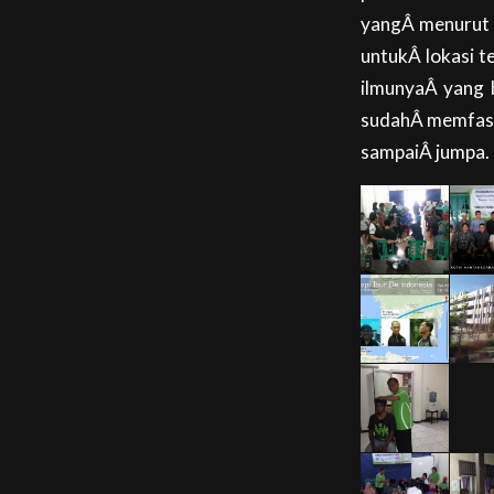
yangÂ menurut k
untukÂ lokasi t
ilmunyaÂ yang 
sudahÂ memfasili
sampaiÂ jumpa.