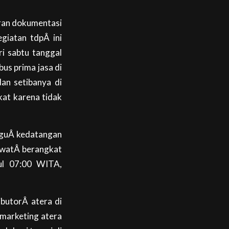
oran dokumentasi
egiatan tdpÂ ini
ri sabtu tanggal
us prima jasa di
an setibanya di
kat karena tidak
ngguÂ kedatangan
sawatÂ berangkat
ul 07:00 WITA,
butorÂ atera di
marketing atera