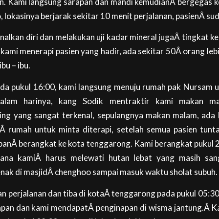
n. Kami langsung sarapan dan mandi kemudianÂ bergegas ke 
 lokasinya berjarak sekitar 10 menit perjalanan, pasienÂ s
lkan diri dan melakukan uji kadar mineral jugaÂ tingkat k
 kami menerapi pasien yang hadir, ada sekitar 50Â orang lebi
bu – ibu.
ada pukul 16:00, kami langsung menuju rumah pak Nursam 
 Malam harinya, kang Sodik mentraktir kami makan m
ting yang sangat terkenal, sepulangnya makan malam, ada 
 rumah untuk minta diterapi, setelah semua pasien tunta
panÂ berangkat ke kota tenggarong. Kami berangkat pukul 2
ana kamiÂ harus melewati hutan lebat yang masih san
jenak di masjidÂ chenghoo sampai masuk waktu sholat subuh.
n perjalanan dan tiba di kotaÂ tenggarong pada pukul 05:30
pan dan kami mendapatÂ penginapan di wisma jantung.Â Kam