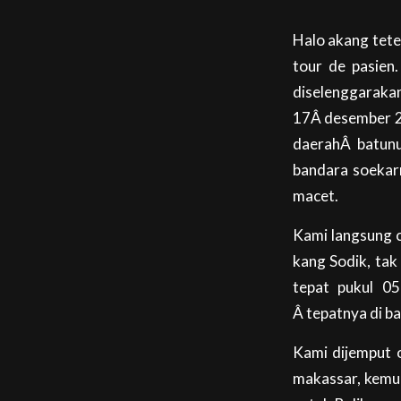
Halo akang tete
tour de pasien.
diselenggarakan
17Â desember 20
daerahÂ batunu
bandara soekarn
macet.
Kami langsung c
kang Sodik, tak
tepat pukul 0
Â tepatnya di b
Kami dijemput 
makassar, kemu