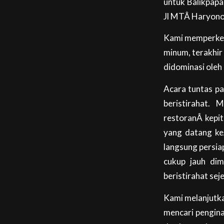
untuk Balikpapa
Jl MTÂ Haryono,
Kami memperkena
minum, terakhir
didominasi oleh i
Acara tuntas p
beristirahat.
restoranÂ kepi
yang datang keÂ
langsung persia
cukup jauh dim
beristirahat se
Kami melanjutka
mencari pengina