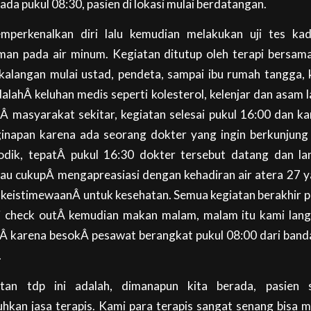
da pukul 08:30, pasien di lokasi mulai berdatangan.
perkenalkan diri lalu kemudian melakukan uji tes ka
man pada air minum. Kegiatan ditutup oleh terapi bersama
kalangan mulai ustad, pendeta, sampai ibu rumah tangga,
alahÂ keluhan medis seperti kolesterol, kelenjar dan asam
Â masyarakat sekitar, kegiatan selesai pukul 16:00 dan k
ginapan karena ada seorang dokter yang ingin berkunjung
dik, tepatÂ pukul 16:30 dokter tersebut datang dan l
iau cukupÂ mengapreasiasi dengan kehadiran air atera 27
 keistimewaanÂ untuk kesehatan. Semua kegiatan berakhir p
mi check outÂ kemudian makan malam, malam itu kami lang
Â karena besokÂ pesawat berangkat pukul 08:00 dari band
.
iatan tdp ini adalah, dimanapun kita berada, pasien 
kan jasa terapis. Kami para terapis sangat senang bisa 