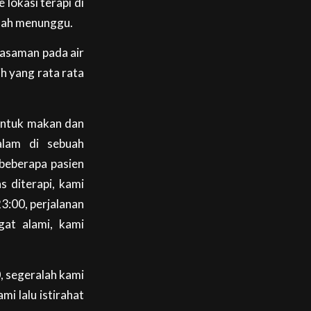
lokasi terapi di
udah menunggu.
easaman pada air
h yang rata rata
untuk makan dan
alam di sebuah
beberapa pasien
s diterapi, kami
3:00, perjalanan
gat alami, kami
, segeralah kami
i lalu istirahat