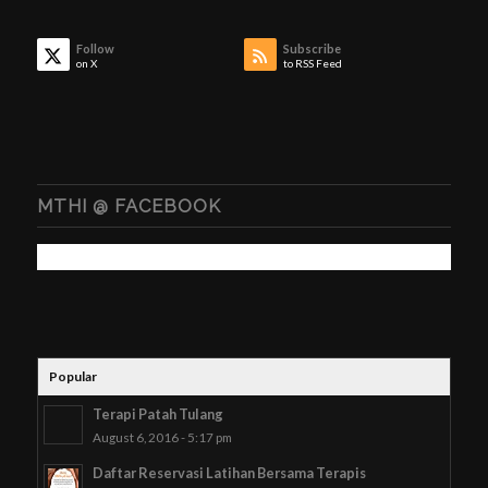
Follow
Subscribe
on X
to RSS Feed
MTHI @ FACEBOOK
Popular
Terapi Patah Tulang
August 6, 2016 - 5:17 pm
Daftar Reservasi Latihan Bersama Terapis