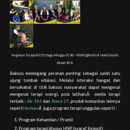
Kegiatan Terapi di CFD Dago, Minggu 07.30 – 09.00 | @ParkirÂ Hotel Geulis
depan BCA
Baksos memegang peranan penting sebagai salah satu
ujung tombak edukasi. Melalui interaksi hangat dan
bersahabat di titik baksos masyarakat dapat mengenal
mengenai terapi energi, pola latihan,Â media terapi
terbaik :
Air 165
dan
Atera 27
, produk komunitas lainnya
seperti
levisav,
Â juga program terapi unggulan seperti :
Program Kehamilan / Promil
Program terapi khusus HNP (syaraf Kejepit)