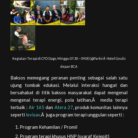
Kegiatan Terapi di CFD Dago, Minggu 07.30 – 09.00 | @ParkirÂ Hotel Geulis
depan BCA
Baksos memegang peranan penting sebagai salah satu
ujung tombak edukasi. Melalui interaksi hangat dan
bersahabat di titik baksos masyarakat dapat mengenal
mengenai terapi energi, pola latihan,Â media terapi
terbaik :
Air 165
dan
Atera 27
, produk komunitas lainnya
seperti
levisav,
Â juga program terapi unggulan seperti :
Program Kehamilan / Promil
Program terapi khusus HNP (syaraf Kejepit)