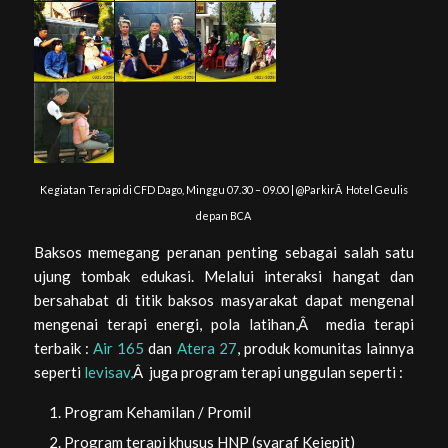
Kegiatan Terapi di CFD Dago, Minggu 07.30 – 09.00 | @ParkirÂ Hotel Geulis
depan BCA
Baksos memegang peranan penting sebagai salah satu
ujung tombak edukasi. Melalui interaksi hangat dan
bersahabat di titik baksos masyarakat dapat mengenal
mengenai terapi energi, pola latihan,Â media terapi
terbaik :
Air 165
dan
Atera 27
, produk komunitas lainnya
seperti
levisav,
Â juga program terapi unggulan seperti :
Program Kehamilan / Promil
Program terapi khusus HNP (syaraf Kejepit)