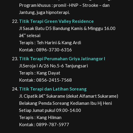
Program khusus : promil -HNP – Strooke – dan
Jantung, juga hipnoterapi.
Titik Terapi Green Valley Residence
Jl Sasak Batu D5 Bandung Kamis & Minggu 16.00
â€“ selesai
Terapis : Teh Harini & Kang Ardi
Kontak : 0896-3730-6316
Titik Terapi Perumahan Griya Jatinangor I
Jl.Seroja I A/26 No.5-6 Tanjungsari
Terapis : Kang Dayat
Kontak : 0856-2415-7568
Titik Terapi dan Latihan Soreang
Jl. Cipatik â€“ Sukarame
(dekat Alfamart Sukarame)
Belakang Pemda Soreang Kediaman Ibu Hj Heni
Setiap Jumat pukul 09.00-14.00
Terapis : Kang Hilman
Kontak : 0899-787-5977