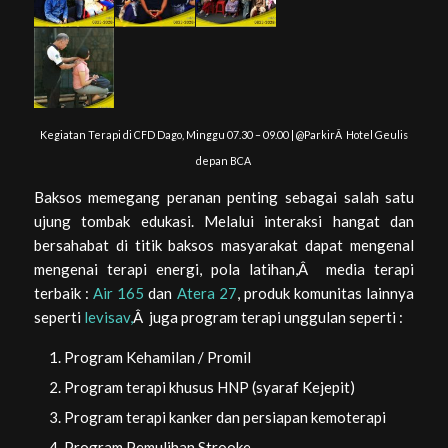
Kegiatan Terapi di CFD Dago, Minggu 07.30 – 09.00 | @ParkirÂ Hotel Geulis
depan BCA
Baksos memegang peranan penting sebagai salah satu
ujung tombak edukasi. Melalui interaksi hangat dan
bersahabat di titik baksos masyarakat dapat mengenal
mengenai terapi energi, pola latihan,Â media terapi
terbaik :
Air 165
dan
Atera 27
, produk komunitas lainnya
seperti
levisav,
Â juga program terapi unggulan seperti :
Program Kehamilan / Promil
Program terapi khusus HNP (syaraf Kejepit)
Program terapi kanker dan persiapan kemoterapi
Program Pemulihan Strooke