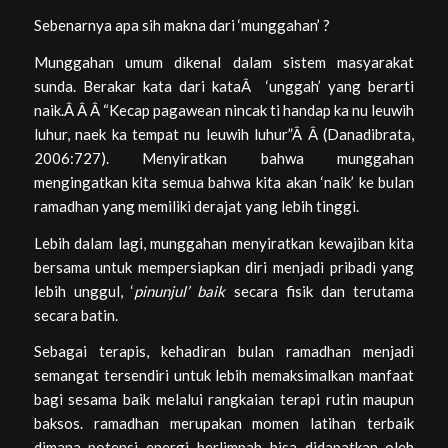
Sebenarnya apa sih makna dari ‘munggahan’ ?
Munggahan umum dikenal dalam sistem masyarakat
sunda. Berakar kata dari kataÂ ‘unggah’ yang berarti
naik.Â Â Â “
Kecap pagawean nincak ti handap ka nu leuwih
luhur, naek ka tempat nu leuwih luhur”Â
Â (Danadibrata,
2006:727). Menyiratkan bahwa munggahan
mengingatkan kita semua bahwa kita akan ‘naik’ ke bulan
ramadhan yang memiliki derajat yang lebih tinggi.
Lebih dalam lagi, munggahan menyiratkan kewajiban kita
bersama untuk mempersiapkan diri menjadi pribadi yang
lebih unggul, ‘
pinunjul’ baik
secara fisik dan terutama
secara batin.
Sebagai terapis, kehadiran bulan ramadhan menjadi
semangat tersendiri untuk lebih memaksimalkan manfaat
bagi sesama baik melalui rangkaian terapi rutin maupun
baksos. ramadhan merupakan momen latihan terbaik
dimana potensi energi berlimpah bisa didapatkan oleh