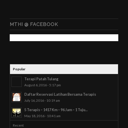
MTHI @ FACEBOOK
Popular
Terapi Patah Tulang
August 6, 2016 - 5:17 pm
Daftar Reservasi Latihan Bersama Terapis
July 16, 2016 - 10:19 am
5 Terapis – 1417 Km – 96 Jam – 1 Tuju...
May 18, 2016 - 10:41 am
Recent